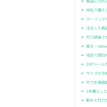
商品に汚れ
他社で購入
クーリング
注文した商
竹刀柄長さ
楽天・Ya
他店で西日
SSPシー
サイズが合
竹刀を複数
2本購入し
割れた竹刀